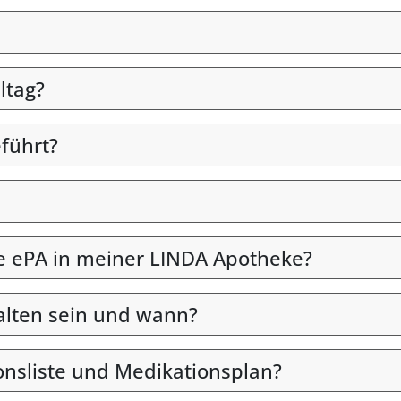
ltag?
eführt?
die ePA in meiner LINDA Apotheke?
alten sein und wann?
onsliste und Medikationsplan?