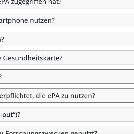
PA zugegriffen hat?
martphone nutzen?
n?
e Gesundheitskarte?
?
verpflichtet, die ePA zu nutzen?
-out“)?
u Forschungszwecken genutzt?