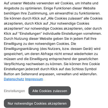
Verbandkasten, Haus- und
Auf unserer Website verwenden wir Cookies, um Inhalte und
Reiseapotheke
Angebote zu optimieren. Einige Funktionen dieser Website
benötigen Ihre Zustimmung, um einwandfrei zu funktionieren.
Sie können durch Klick auf „Alle Cookies zulassen“ alle Cookies
Vorträge und Seminare
akzeptieren, durch Klick auf „Nur notwendige Cookies
akzeptieren“ nur notwendige Cookies akzeptieren, oder durch
Klick auf "Einstellungen" individuelle Einstellungen vornehmen.
Warenlager
Durch Nutzung dieser Website geben Sie in jedem Fall Ihre
Einwilligung zu den notwendigen Cookies. Die
Wellness-Produkte
Einwilligungserklärung (des Nutzers, bzw. dessen Gerät) wird
gespeichert, um deren Abfrage nicht erneut wiederholen zu
müssen und die Einwilligung entsprechend der gesetzlichen
Wunden
Verpflichtung nachweisen zu können. Sie können Ihre Cookie
Einstellungen jederzeit durch Klick auf das Schloss Symbol
Button am Seitenrand anpassen, verwalten und widerrufen.
Datenschutz
Impressum
Seitenübersicht
Kontakt
Impressum
Einstellungen
Alle Cookies zulassen
Datenschutz
Barrierefreiheit
Nur notwendige Cookies akzeptieren
© 2026 Alte Apotheke