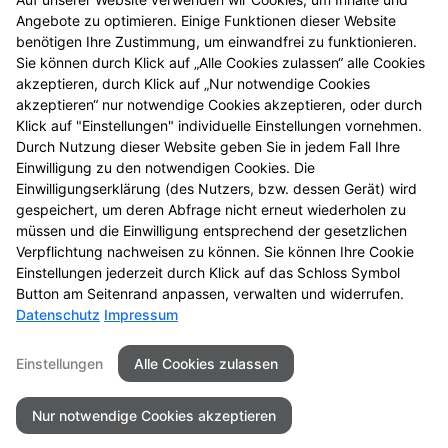
© Alle Rechte vorbehalten. Nachdruck – auch
Angebote zu optimieren. Einige Funktionen dieser Website
auszugsweise – ist nicht gestattet! Alle Angaben
benötigen Ihre Zustimmung, um einwandfrei zu funktionieren.
gelten, solange der Vorrat reicht. Druckfehler
Sie können durch Klick auf „Alle Cookies zulassen“ alle Cookies
vorbehalten. Alle Preise in Euro inkl. MwSt.
akzeptieren, durch Klick auf „Nur notwendige Cookies
4
BVP = niedrigster Gesamtpreis innerhalb der letzten
akzeptieren“ nur notwendige Cookies akzeptieren, oder durch
30 Tage vor der Preisermäßigung
Klick auf "Einstellungen" individuelle Einstellungen vornehmen.
5
Durch Nutzung dieser Website geben Sie in jedem Fall Ihre
Zu Risiken und Nebenwirkungen lesen Sie die
Einwilligung zu den notwendigen Cookies. Die
Packungsbeilage und fragen Sie Ihre Tierärztin, Ihren
Einwilligungserklärung (des Nutzers, bzw. dessen Gerät) wird
6
Tierarzt oder in Ihrer Apotheke.
Biozide vorsichtig
gespeichert, um deren Abfrage nicht erneut wiederholen zu
verwenden. Vor Gebrauch stets Etikett und
müssen und die Einwilligung entsprechend der gesetzlichen
Produktinformation lesen.
Verpflichtung nachweisen zu können. Sie können Ihre Cookie
Einstellungen jederzeit durch Klick auf das Schloss Symbol
Button am Seitenrand anpassen, verwalten und widerrufen.
Datenschutz
Impressum
Seitenübersicht
Kontakt
Impressum
Einstellungen
Alle Cookies zulassen
Datenschutz
Barrierefreiheit
Nur notwendige Cookies akzeptieren
© 2026 Alte Apotheke